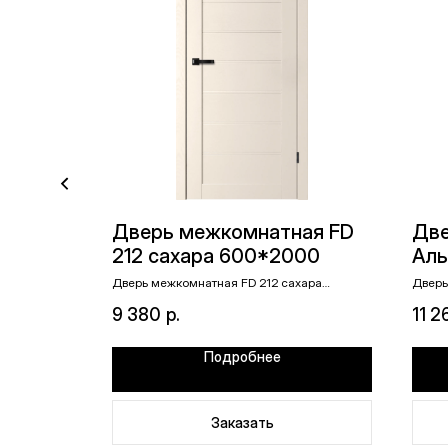
ная
Дверь межкомнатная FD
Две
ьвер,
212 сахара 600*2000
Аль
 4-х
эма
R-03,
Дверь межкомнатная FD 212 сахара
Дверь
 сторон,
600*2000
серый
 замок
фиг
омплекте
филен
9 380
р.
11 2
екте
Подробнее
Заказать