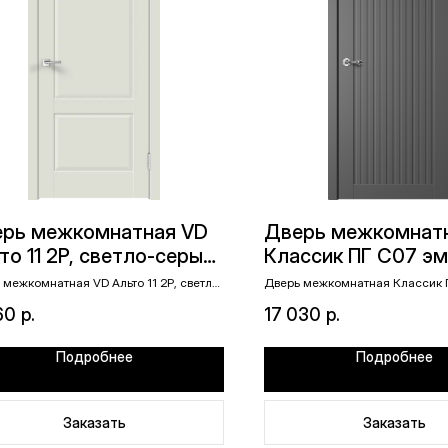
рь межкомнатная VD
Дверь межкомнат
то 11 2P, светло-серый
Классик ПГ С07 э
лит, 600х2000, глухое,
графит 900х2000
 межкомнатная VD Альто 11 2P, светло-
Дверь межкомнатная Классик 
 эмалит, 600х2000, глухое, фигурная
эмалит графит 900х2000
урная филенка
ка
60
р.
17 030
р.
Подробнее
Подробнее
Заказать
Заказать