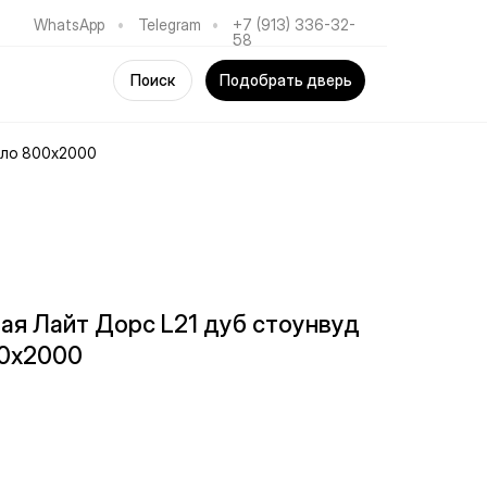
WhatsApp
•
Telegram
•
+7 (913) 336-32-
58
Поиск
Подобрать дверь
кло 800х2000
я Лайт Дорс L21 дуб стоунвуд
00х2000