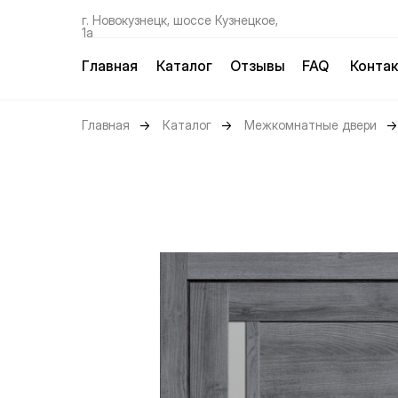
г. Новокузнецк, шоссе Кузнецкое,
1а
Главная
Каталог
Отзывы
FAQ
Конта
Главная
→
Каталог
→
Межкомнатные двери
→
Межкомнатные двери
Входные двери
Для квартиры
Для дома
Коллекции
Status
Mone
LaStella