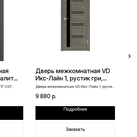
ная
Дверь межкомнатная VD
Дв
малит
Икс-Лайн 1, рустик гри,
Лин
900х2000, лакобель
те
ПГ С07
Дверь межкомнатная VD Икс-Лайн 1, рустик
Двер
гри, 900х2000, лакобель черный
эмали
черный
зе
9 880
р.
8 9
Подробнее
Заказать