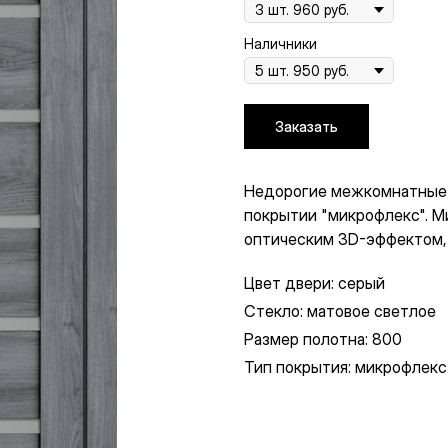
Наличники
Подберём двери з
Мы продаём двери уже 25 л
задаче, а мы подберём ид
Заказать
Подобрать дверь
Недорогие межкомнатные д
покрытии "микрофлекс". М
оптическим 3D-эффектом,
Цвет двери: серый
Стекло: матовое светлое
Размер полотна: 800
Тип покрытия: микрофлекс