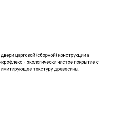
а вас
ет и знаем о них всё. Расскажите о вашей
еальный вариант
вери царговой (сборной) конструкции в
икрофлекс - экологически чистое покрытие с
 имитирующее текстуру древесины.