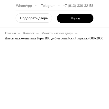
WhatsApp
•
Telegram
•
+7 (913) 336-32-58
Подобрать дверь
Меню
Главная
→
Каталог
→
Межкомнатные двери
→
Дверь межкомнатная Барн B03 дуб европейский зеркало 800х2000