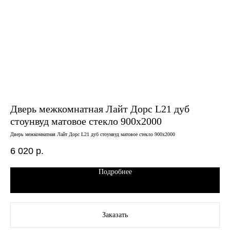
Дверь межкомнатная Лайт Дорс L21 дуб
Дв
стоунвуд матовое стекло 900х2000
ва
Дверь межкомнатная Лайт Дорс L21 дуб стоунвуд матовое стекло 900х2000
Двер
6 020
р.
12
Подробнее
Заказать