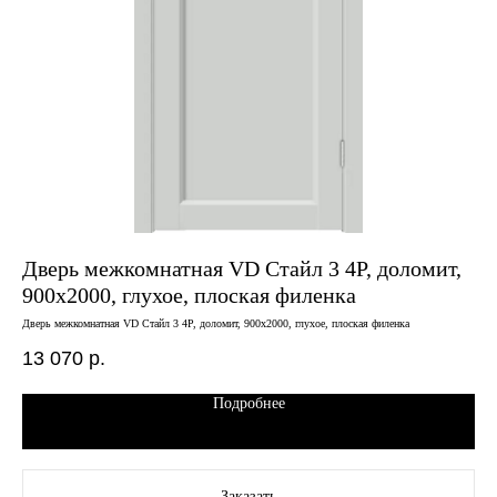
Дверь межкомнатная VD Стайл 3 4P, доломит,
Дв
900х2000, глухое, плоская филенка
60
х 
Дверь межкомнатная VD Стайл 3 4P, доломит, 900х2000, глухое, плоская филенка
Двер
стор
13 070
р.
13
Подробнее
Заказать