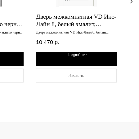
Дверь межкомнатная VD Икс-
Две
о черное
Лайн 8, белый эмалит,
Дор
600х2000, стекло мателюкс
глу
макиато черное
Дверь межкомнатная VD Икс-Лайн 8, белый
Дверь
эмалит, 600х2000, стекло мателюкс
700х2
10 470
р.
5 5
Подробнее
Заказать