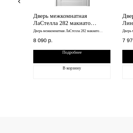
Классик
Дверь межкомнатная
Две
й
ЛаСтелла 282 макиато
Лин
зеркало 800х2000
600
7 эмалит
Дверь межкомнатная ЛаСтелла 282 макиато
Дверь 
зеркало 800х2000
графит
8 090
р.
7 97
Подробнее
В корзину