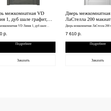
рь межкомнатная VD
Дверь межкомнатная
ия 1, дуб шале графит,
ЛаСтелла 200 макиат
х2000, стекло мателюкс
стекло 800х2000
межкомнатная VD Линия 1, дуб шале
Дверь межкомнатная ЛаСтелла 200 
, 600х2000, стекло мателюкс
стекло 800х2000
0
р.
7 610
р.
Подробнее
Подробнее
Заказать
Заказать