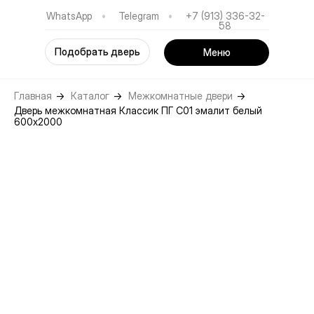
WhatsApp
•
Telegram
•
+7 (913) 336-32-
58
Подобрать дверь
Меню
Главная
→
Каталог
→
Межкомнатные двери
→
Дверь межкомнатная Классик ПГ С01 эмалит белый
600х2000