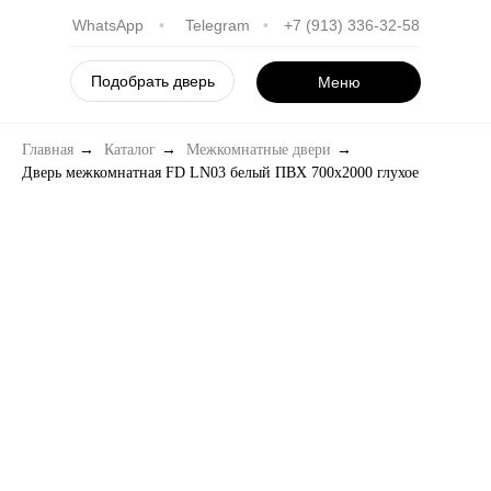
WhatsApp
•
Telegram
•
+7 (913) 336-32-58
Подобрать дверь
Меню
Главная
→
Каталог
→
Межкомнатные двери
→
Дверь межкомнатная FD LN03 белый ПВХ 700х2000 глухое