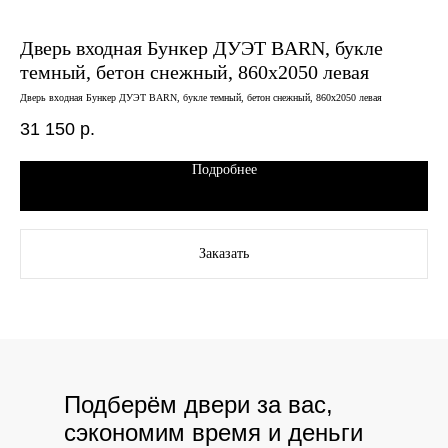
Дверь входная Бункер ДУЭТ BARN, букле
Дв
темный, бетон снежный, 860х2050 левая
бе
Дверь входная Бункер ДУЭТ BARN, букле темный, бетон снежный, 860х2050 левая
Двер
31 150
р.
22
Подробнее
Заказать
Подберём двери за вас,
сэкономим время и деньги