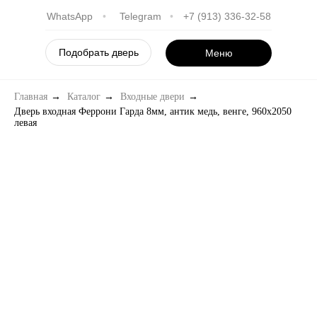
WhatsApp
•
Telegram
•
+7 (913) 336-32-58
Подобрать дверь
Меню
Главная
→
Каталог
→
Входные двери
→
Дверь входная Феррони Гарда 8мм, антик медь, венге, 960х2050
левая