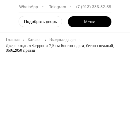
WhatsApp
•
Telegram
•
+7 (913) 336-32-58
Подобрать дверь
Меню
Главная
→
Каталог
→
Входные двери
→
Дверь входная Феррони 7,5 см Бостон царга, бетон снежный,
860х2050 правая