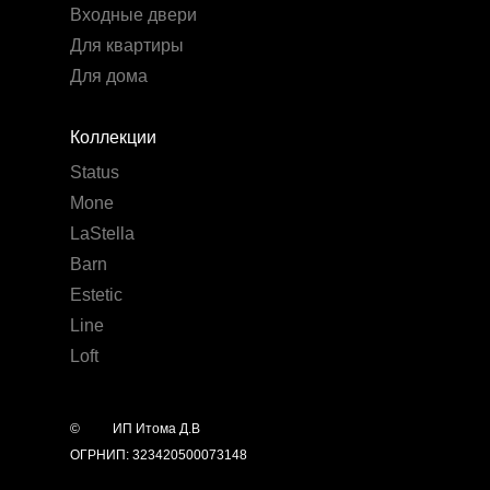
Входные двери
Для квартиры
Для дома
Коллекции
Status
Mone
LaStella
Barn
Estetic
Line
Loft
©
year
ИП Итома Д.В
ОГРНИП: 323420500073148