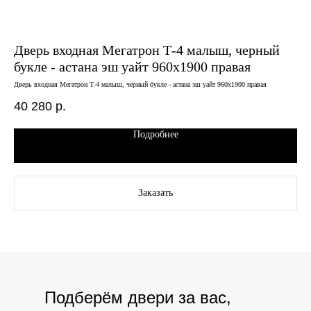
Дверь входная Мегатрон Т-4 малыш, черный
Дв
букле - астана эш уайт 960х1900 правая
ме
Дверь входная Мегатрон Т-4 малыш, черный букле - астана эш уайт 960х1900 правая
Двер
40 280
р.
17
Подробнее
Заказать
Подберём двери за вас,