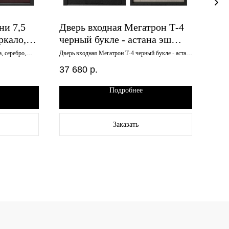
ни 7,5
Дверь входная Мегатрон Т-4
Две
ркало,
черный букле - астана эш
соф
я
уайт 860х2050 правая
кон
, серебро,
Дверь входная Мегатрон Т-4 черный букле - астана
Дверь
эш уайт 860х2050 правая
каньо
пра
37 680
р.
45 
Подробнее
Заказать