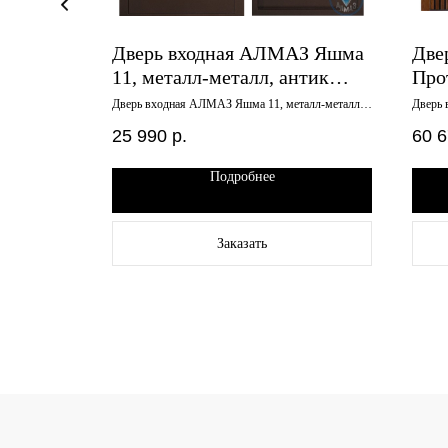
р Термо
Дверь входная АЛМАЗ Яшма
Две
етон
11, металл-металл, антик
Про
я
медь, 960х2050 левая
вин
ерный муар,
Дверь входная АЛМАЗ Яшма 11, металл-металл,
Дверь 
антик медь, 960х2050 левая
МДФ, в
960
25 990
р.
60 
Подробнее
Заказать