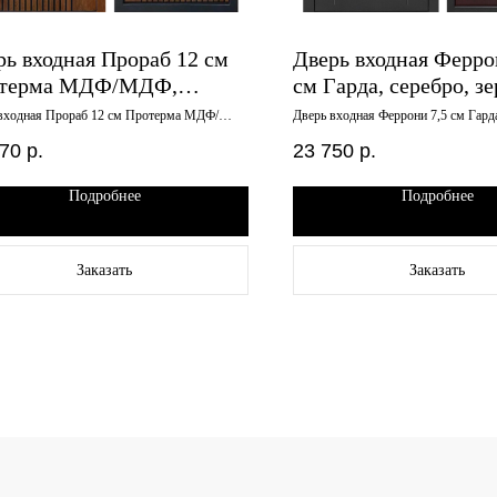
рь входная Прораб 12 см
Дверь входная Ферро
терма МДФ/МДФ,
см Гарда, серебро, зе
орит - грецкий орех
венге, 960х2050 лева
входная Прораб 12 см Протерма МДФ/
Дверь входная Феррони 7,5 см Гарда
инорит - грецкий орех 960х2050 левая
зеркало, венге, 960х2050 левая
х2050 левая
670
р.
23 750
р.
Подробнее
Подробнее
Заказать
Заказать