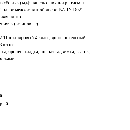
я (сборная) мдф панель с пвх покрытием и
а (аналог межкомнатной двери BARN B02)
овая плита
ния: 3 (резиновые)
32.11 цилидровый 4 класс, дополнительный
3 класс
ка, броненакладка, ночная задвижка, глазок,
торками
ый
ерый