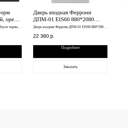
торм
Дверь входная Феррони
Две
й, орех
ДПМ-01 EIS60 880*2080
см 
вая
правая RAL 7035
лис
укле черный,
Дверь входная Феррони ДПМ-01 EIS60 880*2080
Дверь
правая RAL 7035
муар,
960
22 380
р.
22 
Подробнее
Заказать