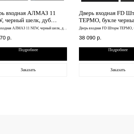
рь входная АЛМАЗ 11
Дверь входная FD Ш
, черный шелк, дуб
ТЕРМО, букле черны
тик, 880*2050 левая
пекан, 960х2050, пра
входная АЛМАЗ 11 NEW, черный шелк, дуб
Дверь входная FD Шторм ТЕРМО, б
, 880*2050 левая
орех пекан, 960х2050, правая
770
р.
38 090
р.
Подробнее
Подробнее
Заказать
Заказать