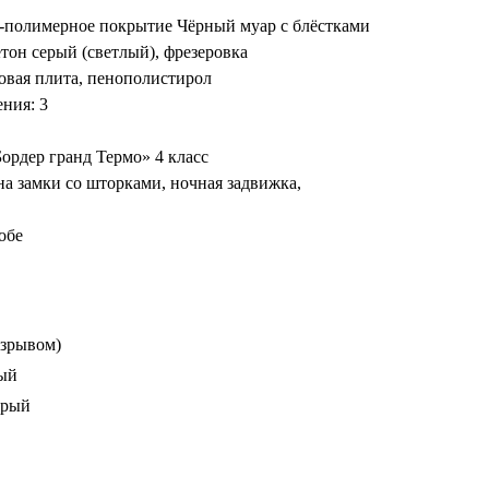
-полимерное покрытие Чёрный муар с блёстками
тон серый (светлый), фрезеровка
овая плита, пенополистирол
ния: 3
Бордер гранд Термо» 4 класс
на замки со шторками, ночная задвижка,
обе
азрывом)
ный
ерый