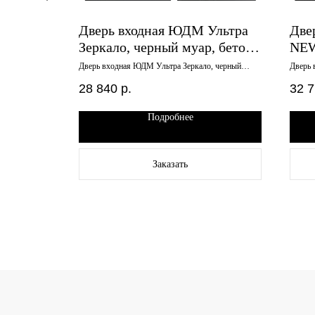
Сталкер
Дверь входная ЮДМ Ультра
Две
учино,
Зеркало, черный муар, бетон
NEW
снежный, 960х2050 правая
арк
рный муар,
Дверь входная ЮДМ Ультра Зеркало, черный
Дверь 
муар, бетон снежный, 960х2050 правая
арктик
28 840
р.
32 
Подробнее
Заказать