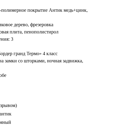
о-полимерное покрытие Антик медь+цинк,
ковое дерево, фрезеровка
овая плита, пенополистирол
ния: 3
Бордер гранд Термо» 4 класс
на замки со шторками, ночная задвижка,
обе
азрывом)
 антик
емный