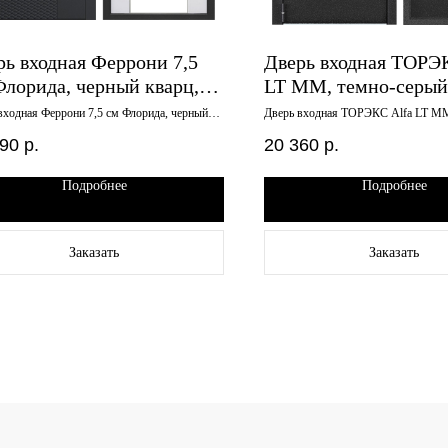
рь входная Феррони 7,5
Дверь входная ТОРЭ
Флорида, черный кварц,
LT MМ, темно-серый
лит белый, зеркало,
графит, металл-метал
входная Феррони 7,5 см Флорида, черный
Дверь входная ТОРЭКС Alfa LT MМ
 эмалит белый, зеркало, 960х2050 левая
букле графит, металл-металл, 860*2
х2050 левая
860*2050 левая
290
р.
20 360
р.
Подробнее
Подробнее
Заказать
Заказать