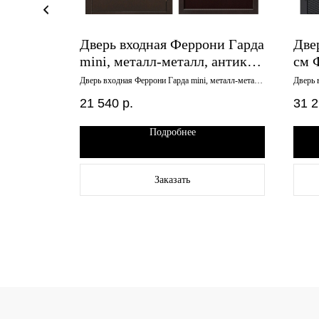
и 7,5
Дверь входная Феррони Гарда
Две
атин
mini, металл-металл, антик
см 
й,
медь, 860х1800 правая
эма
е зеркало,
Дверь входная Феррони Гарда mini, металл-металл,
Дверь 
50 правая
антик медь, 860х1800 правая
кварц,
960
21 540
р.
31 
Подробнее
Заказать