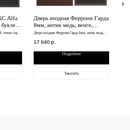
КС Alfa
Дверь входная Феррони Гарда
Две
 букле
8мм, антик медь, венге,
Т-1
л,
960х2050 правая
мин
, темно-серый
Дверь входная Феррони Гарда 8мм, антик медь,
Дверь
050 левая
венге, 960х2050 правая
сереб
лев
17 640
р.
30 
Подробнее
Заказать