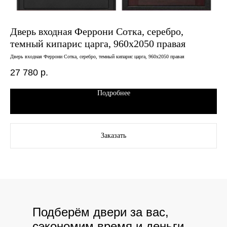
Дверь входная Феррони Сотка, серебро,
темный кипарис царга, 960х2050 правая
Дв
12
Дверь входная Феррони Сотка, серебро, темный кипарис царга, 960х2050 правая
Двер
27 780
р.
Подробнее
Заказать
Подберём двери за вас,
сэкономим время и деньги