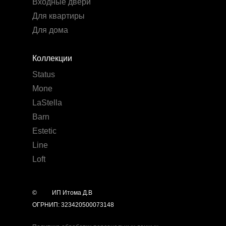
Входные двери
Для квартиры
Для дома
Коллекции
Status
Mone
LaStella
Barn
Estetic
Line
Loft
©
year
ИП Итома Д.В
ОГРНИП: 323420500073148