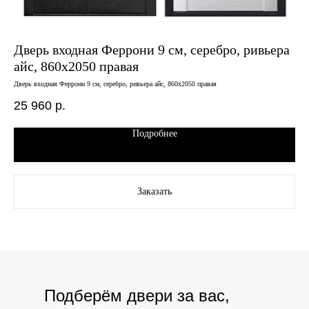
Дверь входная Феррони 9 см, серебро, ривьера
Дв
айс, 860х2050 правая
со
Дверь входная Феррони 9 см, серебро, ривьера айс, 860х2050 правая
Двер
25 960
р.
35
Подробнее
Заказать
Подберём двери за вас,