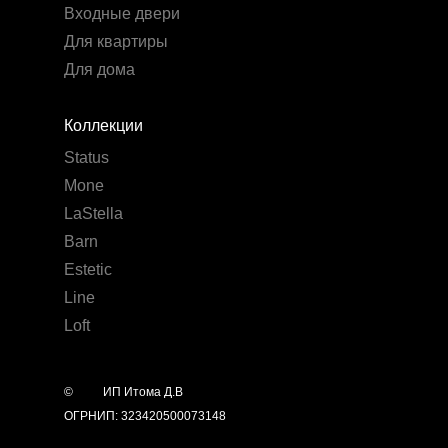
Входные двери
Для квартиры
Для дома
Коллекции
Status
Mone
LaStella
Barn
Estetic
Line
Loft
©
year
ИП Итома Д.В
ОГРНИП: 323420500073148