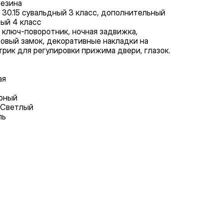
резина
 30.15 сувальдный 3 класс, дополнительный
вый 4 класс
 ключ-поворотник, ночная задвижка,
овый замок, декоративные накладки на
рик для регулировки прижима двери, глазок.
ая
ерный
 Светлый
ль