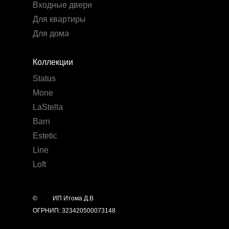
Входные двери
Для квартиры
Для дома
Коллекции
Status
Mone
LaStella
Barn
Estetic
Line
Loft
©
year
ИП Итома Д.В
ОГРНИП: 323420500073148