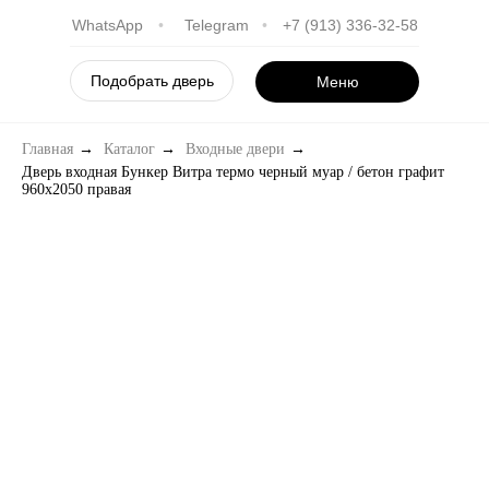
WhatsApp
•
Telegram
•
+7 (913) 336-32-58
Подобрать дверь
Меню
Главная
→
Каталог
→
Входные двери
→
Дверь входная Бункер Витра термо черный муар / бетон графит
960х2050 правая