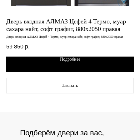
Дверь входная АЛМАЗ Цефей 4 Термо, муар
Дв
сахара найт, софт графит, 880х2050 правая
шо
Дверь входная АЛМАЗ Цефей 4 Термо, муар сахара найт, софт графит, 880х2050 правая
Двер
59 850
р.
36
Подробнее
Заказать
Подберём двери за вас,