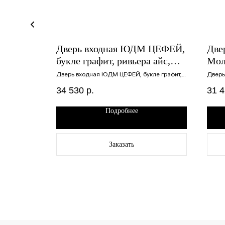
он Т-4
Дверь входная ЮДМ ЦЕФЕЙ,
Две
- астана
букле графит, ривьера айс,
Мол
ая
860х2050 левая
эма
алыш,
Дверь входная ЮДМ ЦЕФЕЙ, букле графит,
Дверь
960х1900
ривьера айс, 860х2050 левая
сатин
левая
34 530
р.
31 
Подробнее
Заказать