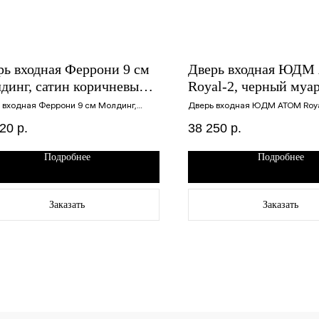
рь входная Феррони 9 см
Дверь входная ЮД
динг, сатин коричневый,
Royal-2, черный муар
лит белый, 860х2050 левая
пацифика, 960х2050 
 входная Феррони 9 см Молдинг,
Дверь входная ЮДМ АТОМ Roya
 коричневый, эмалит белый, 860х2050
муар, дуб пацифика, 960х2050 
420
р.
38 250
р.
Подробнее
Подробнее
Заказать
Заказать