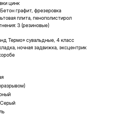
вки цинк
Бетон графит, фрезеровка
льтовая плита, пенополистирол
нения: 3 (резиновые)
анд Термо» сувальдные, 4 класс
кладка, ночная задвижка, эксцентрик
коробе
ая
моразрывом)
ерный
 Серый
ль