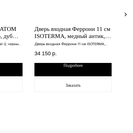
М АТОМ
Дверь входная Феррони 11 см
Две
, дуб
ISOTERMA, медный антик,
см 
левая
темный кипарис, 860х2050
лис
l-2, черный
Дверь входная Феррони 11 см ISOTERMA,
Дверь
левая
медный антик, темный кипарис, 860х2050
черны
левая
860
левая
860х
34 150
р.
22 
Подробнее
Заказать