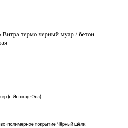
р Витра термо черный муар / бетон
вая
ер (г. Йошкар-Ола)
ово-полимерное покрытие Чёрный шёлк,