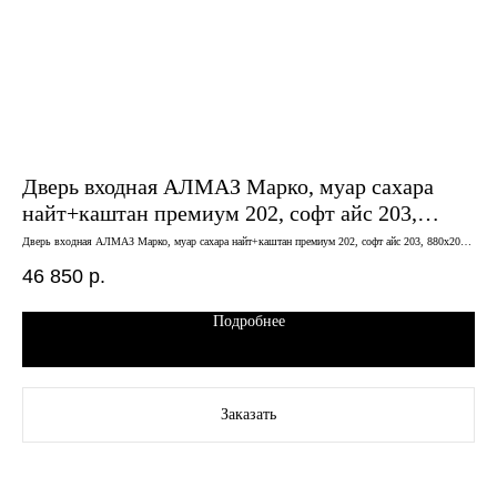
Дверь входная АЛМАЗ Марко, муар сахара
Дв
найт+каштан премиум 202, софт айс 203,
те
880х2050 левая
Дверь входная АЛМАЗ Марко, муар сахара найт+каштан премиум 202, софт айс 203, 880х2050
Двер
левая
46 850
р.
27
Подробнее
Заказать