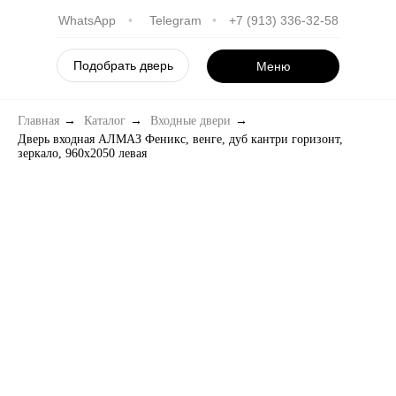
WhatsApp
•
Telegram
•
+7 (913) 336-32-58
Подобрать дверь
Меню
Главная
→
Каталог
→
Входные двери
→
Дверь входная АЛМАЗ Феникс, венге, дуб кантри горизонт,
зеркало, 960х2050 левая