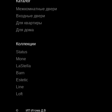
Каталог
Межкомнатные двери
Входные двери
Для квартиры
Для дома
Коллекции
Status
Mone
LaStella
Barn
Estetic
Line
Loft
©
year
ИП Итома Д.В