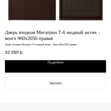
Дверь входная Мегатрон Т-6 медный антик -
Дв
венге 960х2050 правая
бе
Дверь входная Мегатрон Т-6 медный антик - венге 960х2050 правая
Двер
32 350
р.
20
Подробнее
Заказать