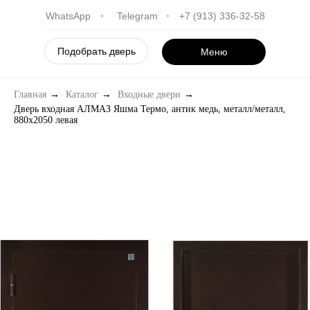
WhatsApp
•
Telegram
•
+7 (913) 336-32-58
Подобрать дверь
Меню
Главная
→
Каталог
→
Входные двери
→
Дверь входная АЛМАЗ Яшма Термо, антик медь, металл/металл,
880х2050 левая